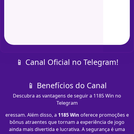
📱 Canal Oficial no Telegram!
📱 Benefícios do Canal
Descubra as vantagens de seguir a 1185 Win no
Telegram
eressam. Além disso, a
1185 Win
oferece promoções e
bônus atraentes que tornam a experiência de jogo
ainda mais divertida e lucrativa. A segurança é uma