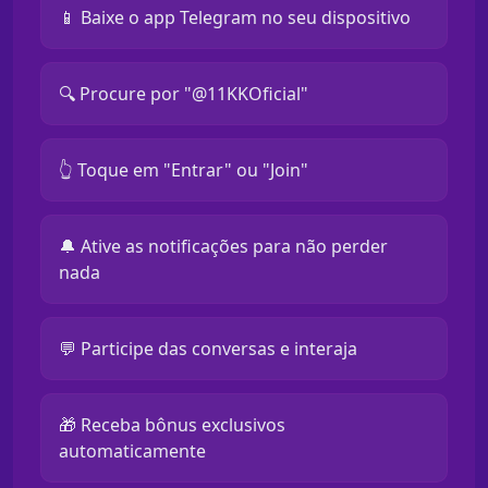
📱 Baixe o app Telegram no seu dispositivo
🔍 Procure por "@11KKOficial"
👆 Toque em "Entrar" ou "Join"
🔔 Ative as notificações para não perder
nada
💬 Participe das conversas e interaja
🎁 Receba bônus exclusivos
automaticamente