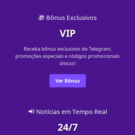
🎁 Bônus Exclusivos
VIP
Receba bônus exclusivos do Telegram,
promoções especiais e códigos promocionais
únicos!
Ver Bônus
📢 Notícias em Tempo Real
24/7