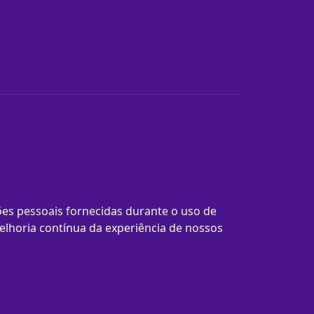
es pessoais fornecidas durante o uso de
elhoria contínua da experiência de nossos