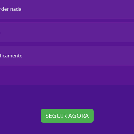
erder nada
a
aticamente
SEGUIR AGORA