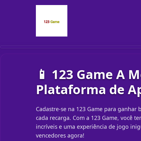
📱 123 Game A M
Plataforma de A
Cadastre-se na 123 Game para ganhar 
cada recarga. Com a 123 Game, você t
incríveis e uma experiência de jogo inig
vencedores agora!