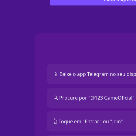
📱 Baixe o app Telegram no seu disp
🔍 Procure por "@123 GameOficial"
👆 Toque em "Entrar" ou "Join"