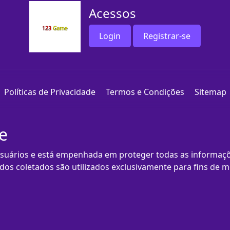
Acessos
Login
Registrar-se
Políticas de Privacidade
Termos e Condições
Sitemap
de
 usuários e está empenhada em proteger todas as informaçõ
os coletados são utilizados exclusivamente para fins de m