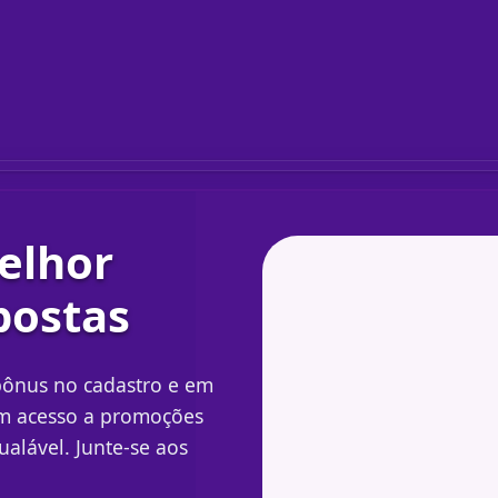
elhor
postas
bônus no cadastro e em
em acesso a promoções
ualável. Junte-se aos