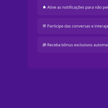
🔔 Ative as notificações para não p
💬 Participe das conversas e interaj
🎁 Receba bônus exclusivos autom