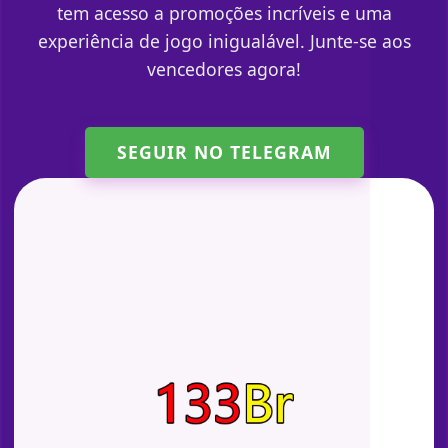
tem acesso a promoções incríveis e uma
experiência de jogo inigualável. Junte-se aos
vencedores agora!
SEGUIR NO TELEGRAM