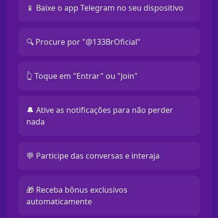
📱 Baixe o app Telegram no seu dispositivo
🔍 Procure por "@133BrOficial"
👆 Toque em "Entrar" ou "Join"
🔔 Ative as notificações para não perder
nada
💬 Participe das conversas e interaja
🎁 Receba bônus exclusivos
automaticamente