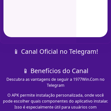
📱 Canal Oficial no Telegram!
📱 Benefícios do Canal
Descubra as vantagens de seguir a 1977Win.Com no
Telegram
O APK permite instalação personalizada, onde você
pode escolher quais componentes do aplicativo instalar.
Isso é especialmente útil para usuários com