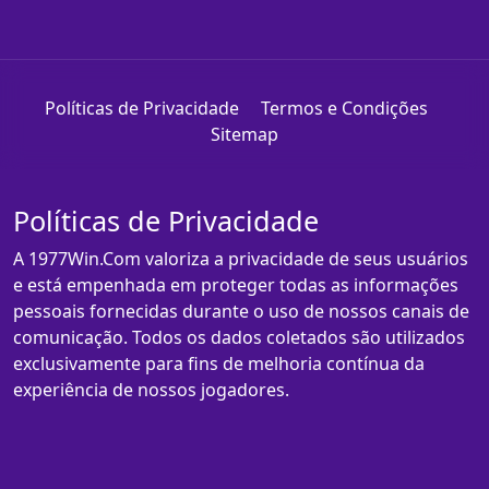
Políticas de Privacidade
Termos e Condições
Sitemap
Políticas de Privacidade
A 1977Win.Com valoriza a privacidade de seus usuários
e está empenhada em proteger todas as informações
pessoais fornecidas durante o uso de nossos canais de
comunicação. Todos os dados coletados são utilizados
exclusivamente para fins de melhoria contínua da
experiência de nossos jogadores.