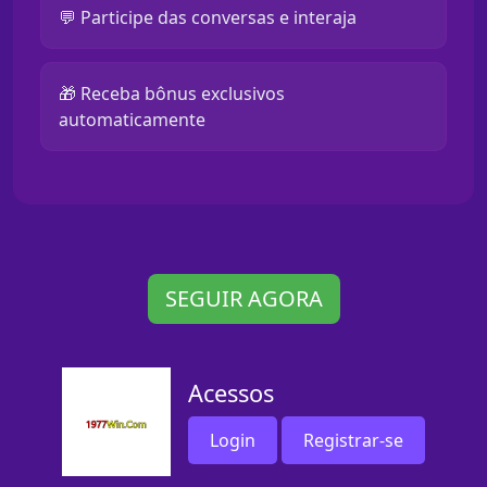
💬 Participe das conversas e interaja
🎁 Receba bônus exclusivos
automaticamente
SEGUIR AGORA
Acessos
Login
Registrar-se