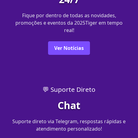
Fique por dentro de todas as novidades,
promoções e eventos da 2025Tiger em tempo
real!
Ver Notícias
💬 Suporte Direto
Chat
Suporte direto via Telegram, respostas rápidas e
atendimento personalizado!