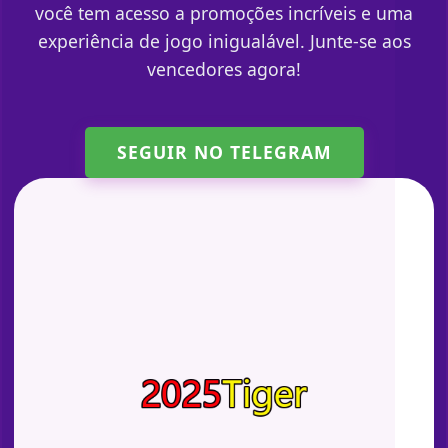
você tem acesso a promoções incríveis e uma
experiência de jogo inigualável. Junte-se aos
vencedores agora!
SEGUIR NO TELEGRAM