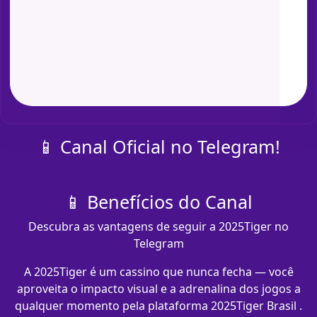
📱 Canal Oficial no Telegram!
📱 Benefícios do Canal
Descubra as vantagens de seguir a 2025Tiger no
Telegram
A 2025Tiger é um cassino que nunca fecha — você
aproveita o impacto visual e a adrenalina dos jogos a
qualquer momento pela plataforma 2025Tiger Brasil .