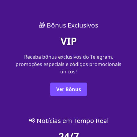
🎁 Bônus Exclusivos
VIP
Receba bônus exclusivos do Telegram,
promoções especiais e códigos promocionais
únicos!
Ver Bônus
📢 Notícias em Tempo Real
24/7