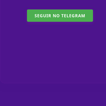
SEGUIR NO TELEGRAM