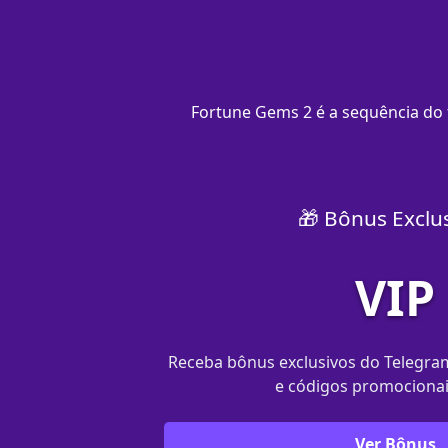
Fortune Gems 2 é a sequência do
🎁 Bônus Exclu
VIP
Receba bônus exclusivos do Telegra
e códigos promocionai
Ver Bônus