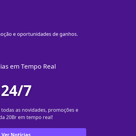
moção e oportunidades de ganhos.
cias em Tempo Real
24/7
e todas as novidades, promoções e
da 20Br em tempo real!
Ver Notícias