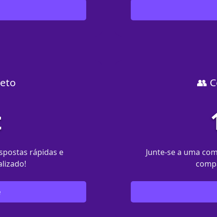
reto
👥 
t
espostas rápidas e
Junte-se a uma com
lizado!
compa
e