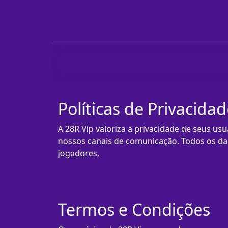
Políticas de Privacida
A 28R Vip valoriza a privacidade de seus u
nossos canais de comunicação. Todos os dad
jogadores.
Termos e Condições