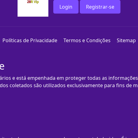
Login
Registrar-se
Políticas de Privacidade
Termos e Condições
Sitemap
de
suários e está empenhada em proteger todas as informações
os coletados são utilizados exclusivamente para fins de m