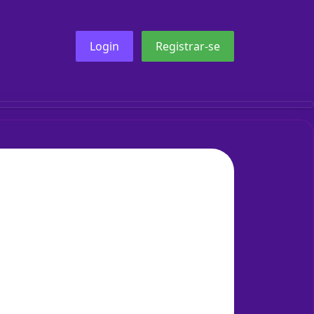
Login
Registrar-se