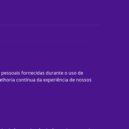
 pessoais fornecidas durante o uso de
elhoria contínua da experiência de nossos