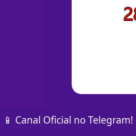
📱 Canal Oficial no Telegram!