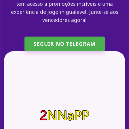
tem acesso a promoções incríveis e uma
experiência de jogo inigualável. Junte-se aos
vencedores agora!
SEGUIR NO TELEGRAM