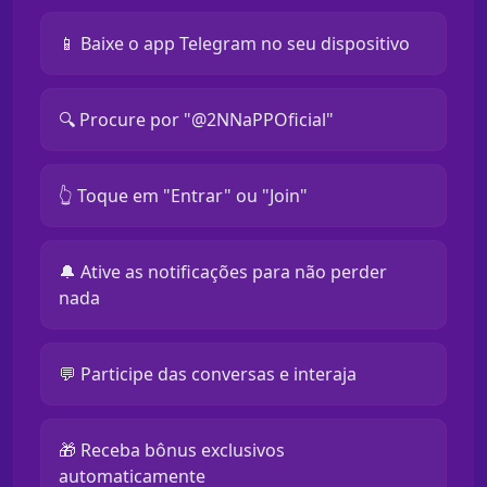
📱 Baixe o app Telegram no seu dispositivo
🔍 Procure por "@2NNaPPOficial"
👆 Toque em "Entrar" ou "Join"
🔔 Ative as notificações para não perder
nada
💬 Participe das conversas e interaja
🎁 Receba bônus exclusivos
automaticamente