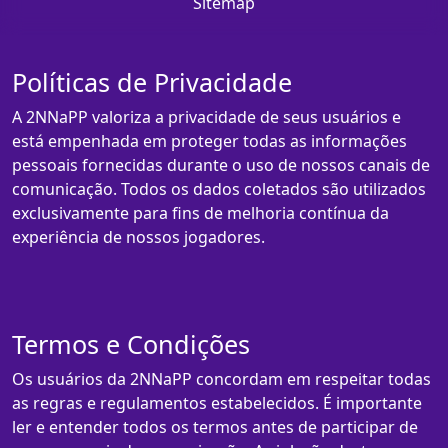
Sitemap
Políticas de Privacidade
A 2NNaPP valoriza a privacidade de seus usuários e
está empenhada em proteger todas as informações
pessoais fornecidas durante o uso de nossos canais de
comunicação. Todos os dados coletados são utilizados
exclusivamente para fins de melhoria contínua da
experiência de nossos jogadores.
Termos e Condições
Os usuários da 2NNaPP concordam em respeitar todas
as regras e regulamentos estabelecidos. É importante
ler e entender todos os termos antes de participar de