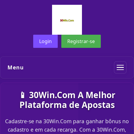
Login
Registrar-se
Menu
📱 30Win.Com A Melhor
Plataforma de Apostas
Cadastre-se na 30Win.Com para ganhar bônus no
cadastro e em cada recarga. Com a 30Win.Com,