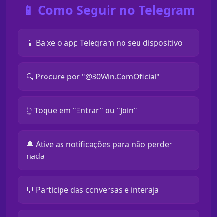
📱 Como Seguir no Telegram
📱 Baixe o app Telegram no seu dispositivo
🔍 Procure por "@30Win.ComOficial"
👆 Toque em "Entrar" ou "Join"
🔔 Ative as notificações para não perder
nada
💬 Participe das conversas e interaja