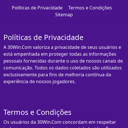
Políticas de Privacidade
Termos e Condições
Sitemap
Políticas de Privacidade
A 30Win.Com valoriza a privacidade de seus usuários e
está empenhada em proteger todas as informações
pessoais fornecidas durante o uso de nossos canais de
comunicação. Todos os dados coletados são utilizados
exclusivamente para fins de melhoria contínua da
experiência de nossos jogadores.
Termos e Condições
Os usuários da 30Win.Com concordam em respeitar