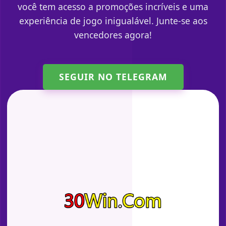
você tem acesso a promoções incríveis e uma
experiência de jogo inigualável. Junte-se aos
vencedores agora!
SEGUIR NO TELEGRAM