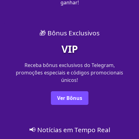
ganhar!
🎁 Bônus Exclusivos
VIP
Receba bônus exclusivos do Telegram,
promoções especiais e códigos promocionais
únicos!
Ver Bônus
📢 Notícias em Tempo Real