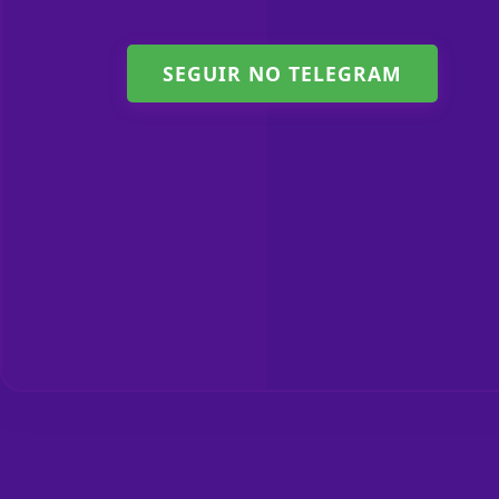
SEGUIR NO TELEGRAM