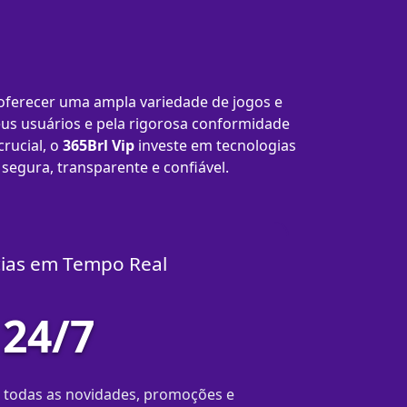
oferecer uma ampla variedade de jogos e
eus usuários e pela rigorosa conformidade
rucial, o
365Brl Vip
investe em tecnologias
segura, transparente e confiável.
cias em Tempo Real
24/7
e todas as novidades, promoções e