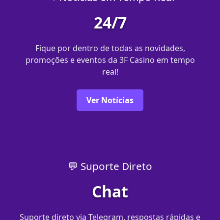
24/7
Fique por dentro de todas as novidades,
promoções e eventos da 3F Casino em tempo
real!
Ver Notícias
💬 Suporte Direto
Chat
Suporte direto via Telegram, respostas rápidas e