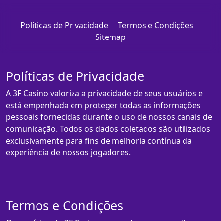
Políticas de Privacidade
Termos e Condições
Sitemap
Políticas de Privacidade
A 3F Casino valoriza a privacidade de seus usuários e
está empenhada em proteger todas as informações
pessoais fornecidas durante o uso de nossos canais de
comunicação. Todos os dados coletados são utilizados
exclusivamente para fins de melhoria contínua da
experiência de nossos jogadores.
Termos e Condições