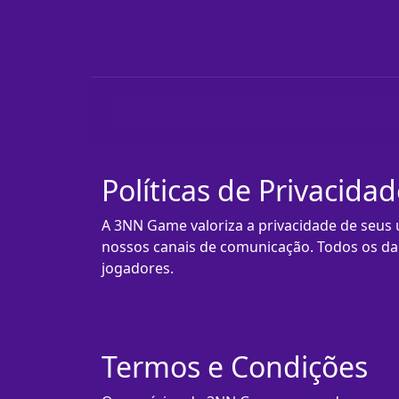
Políticas de Privacida
A 3NN Game valoriza a privacidade de seus
nossos canais de comunicação. Todos os dad
jogadores.
Termos e Condições