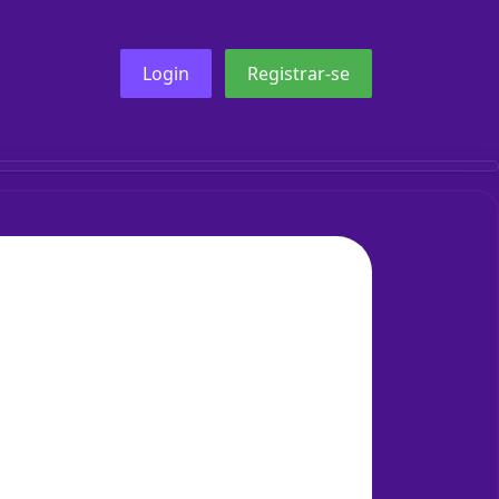
Login
Registrar-se