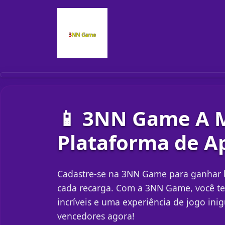
📱 3NN Game A 
Plataforma de A
Cadastre-se na 3NN Game para ganhar 
cada recarga. Com a 3NN Game, você t
incríveis e uma experiência de jogo inig
vencedores agora!