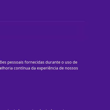
ões pessoais fornecidas durante o uso de
elhoria contínua da experiência de nossos