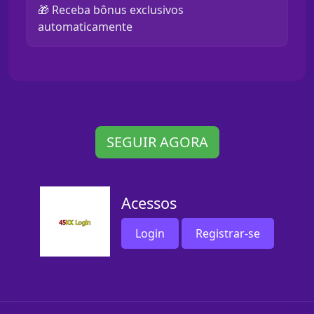
🎁 Receba bônus exclusivos
automaticamente
SEGUIR AGORA
Acessos
Login
Registrar-se