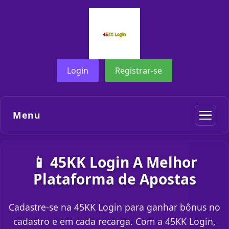
Login
Registrar-se
Menu
📱 45KK Login A Melhor
Plataforma de Apostas
Cadastre-se na 45KK Login para ganhar bônus no
cadastro e em cada recarga. Com a 45KK Login,