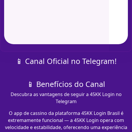
📱 Canal Oficial no Telegram!
📱 Benefícios do Canal
Descubra as vantagens de seguir a 45KK Login no
Telegram
O app de cassino da plataforma 45KK Login Brasil é
extremamente funcional — a 45KK Login opera com
velocidade e estabilidade, oferecendo uma experiência