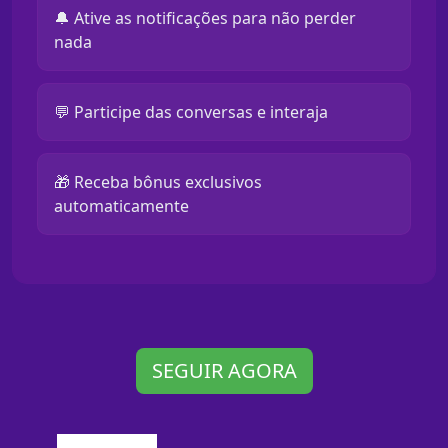
🔔 Ative as notificações para não perder
nada
💬 Participe das conversas e interaja
🎁 Receba bônus exclusivos
automaticamente
SEGUIR AGORA