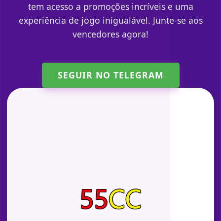
tem acesso a promoções incríveis e uma
experiência de jogo inigualável. Junte-se aos
vencedores agora!
SEGUIR NO TELEGRAM