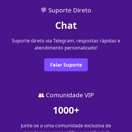
💬 Suporte Direto
Chat
Suporte direto via Telegram, respostas rápidas e
atendimento personalizado!
Falar Suporte
👥 Comunidade VIP
1000+
Junte-se a uma comunidade exclusiva de