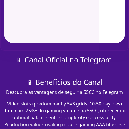
📱 Canal Oficial no Telegram!
📱 Benefícios do Canal
Descubra as vantagens de seguir a 55CC no Telegram
Vídeo slots (predominantly 5×3 grids, 10-50 paylines)
dominam 75%+ do gaming volume na 55CC, oferecendo
optimal balance entre complexity e accessibility.
Production values rivaling mobile gaming AAA titles: 3D