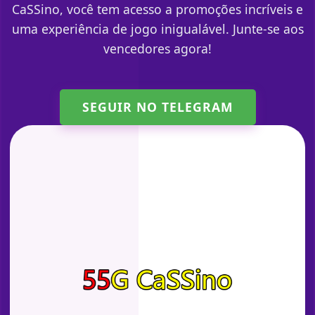
CaSSino, você tem acesso a promoções incríveis e
uma experiência de jogo inigualável. Junte-se aos
vencedores agora!
SEGUIR NO TELEGRAM