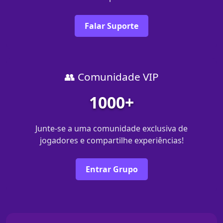
Falar Suporte
👥 Comunidade VIP
1000+
Junte-se a uma comunidade exclusiva de
jogadores e compartilhe experiências!
Entrar Grupo