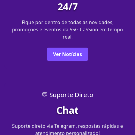
24/7
Fique por dentro de todas as novidades,
promoções e eventos da 55G CaSSino em tempo
real!
Ver Notícias
💬 Suporte Direto
Chat
Suporte direto via Telegram, respostas rápidas e
atendimento personalizado!