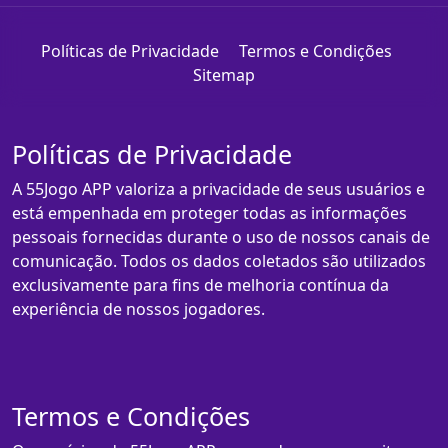
Políticas de Privacidade
Termos e Condições
Sitemap
Políticas de Privacidade
A 55Jogo APP valoriza a privacidade de seus usuários e
está empenhada em proteger todas as informações
pessoais fornecidas durante o uso de nossos canais de
comunicação. Todos os dados coletados são utilizados
exclusivamente para fins de melhoria contínua da
experiência de nossos jogadores.
Termos e Condições