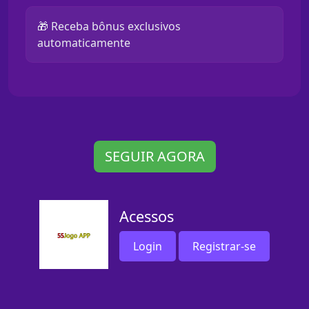
🎁 Receba bônus exclusivos
automaticamente
SEGUIR AGORA
Acessos
Login
Registrar-se