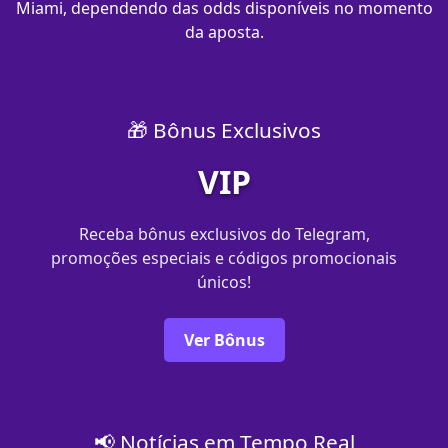
Miami, dependendo das odds disponíveis no momento
da aposta.
🎁 Bônus Exclusivos
VIP
Receba bônus exclusivos do Telegram,
promoções especiais e códigos promocionais
únicos!
Ver Bônus
📢 Notícias em Tempo Real