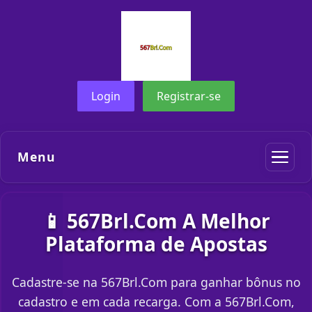
Login
Registrar-se
Menu
📱 567Brl.Com A Melhor
Plataforma de Apostas
Cadastre-se na 567Brl.Com para ganhar bônus no
cadastro e em cada recarga. Com a 567Brl.Com,