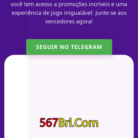
você tem acesso a promoções incríveis e uma
experiência de jogo inigualável. Junte-se aos
vencedores agora!
SEGUIR NO TELEGRAM