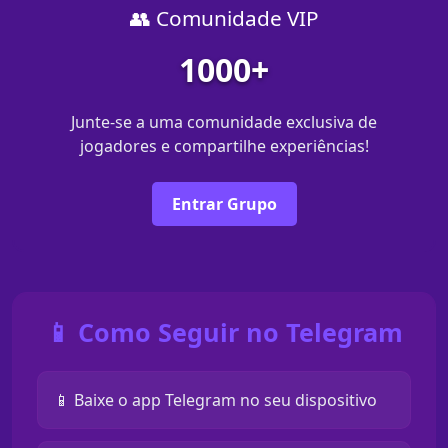
👥 Comunidade VIP
1000+
Junte-se a uma comunidade exclusiva de
jogadores e compartilhe experiências!
Entrar Grupo
📱 Como Seguir no Telegram
📱 Baixe o app Telegram no seu dispositivo