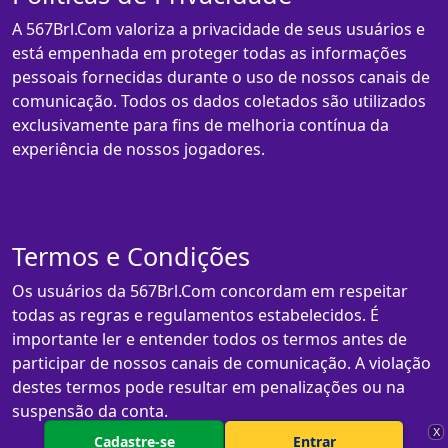
A 567Brl.Com valoriza a privacidade de seus usuários e
está empenhada em proteger todas as informações
pessoais fornecidas durante o uso de nossos canais de
comunicação. Todos os dados coletados são utilizados
exclusivamente para fins de melhoria contínua da
experiência de nossos jogadores.
Termos e Condições
Os usuários da 567Brl.Com concordam em respeitar
todas as regras e regulamentos estabelecidos. É
importante ler e entender todos os termos antes de
participar de nossos canais de comunicação. A violação
destes termos pode resultar em penalizações ou na
suspensão da conta.
X
Cadastre-se
Entrar