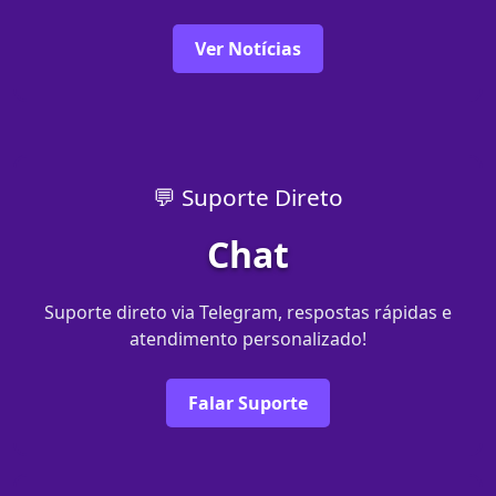
Ver Notícias
💬 Suporte Direto
Chat
Suporte direto via Telegram, respostas rápidas e
atendimento personalizado!
Falar Suporte