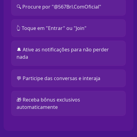
🔍 Procure por "@567Brl.ComOficial"
👆 Toque em "Entrar" ou "Join"
🔔 Ative as notificações para não perder
nada
💬 Participe das conversas e interaja
🎁 Receba bônus exclusivos
automaticamente