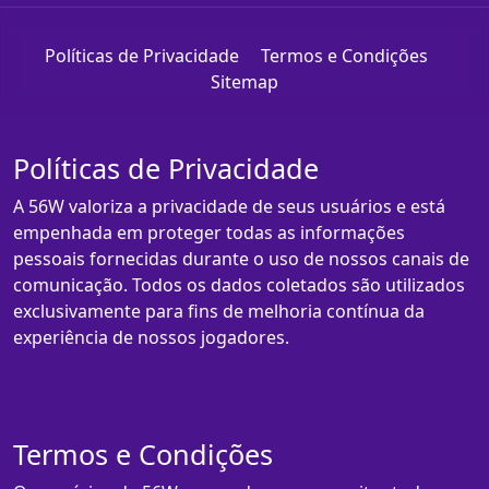
Políticas de Privacidade
Termos e Condições
Sitemap
Políticas de Privacidade
A 56W valoriza a privacidade de seus usuários e está
empenhada em proteger todas as informações
pessoais fornecidas durante o uso de nossos canais de
comunicação. Todos os dados coletados são utilizados
exclusivamente para fins de melhoria contínua da
experiência de nossos jogadores.
Termos e Condições