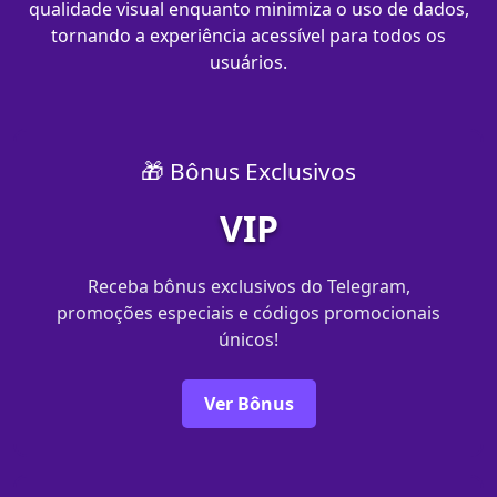
qualidade visual enquanto minimiza o uso de dados,
tornando a experiência acessível para todos os
usuários.
🎁 Bônus Exclusivos
VIP
Receba bônus exclusivos do Telegram,
promoções especiais e códigos promocionais
únicos!
Ver Bônus