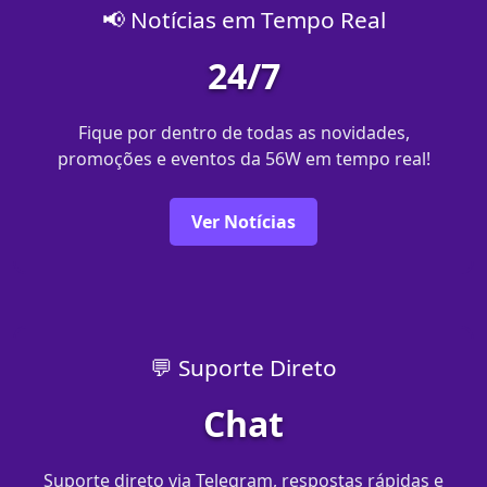
📢 Notícias em Tempo Real
24/7
Fique por dentro de todas as novidades,
promoções e eventos da 56W em tempo real!
Ver Notícias
💬 Suporte Direto
Chat
Suporte direto via Telegram, respostas rápidas e