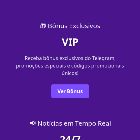
🎁 Bônus Exclusivos
VIP
Receba bônus exclusivos do Telegram,
promoções especiais e códigos promocionais
únicos!
Ver Bônus
📢 Notícias em Tempo Real
24/7