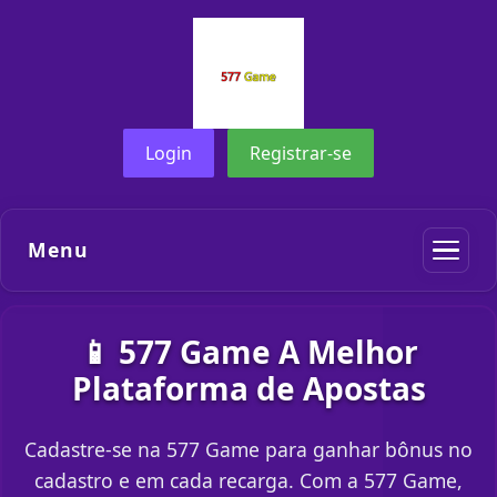
Login
Registrar-se
Menu
📱 577 Game A Melhor
Plataforma de Apostas
Cadastre-se na 577 Game para ganhar bônus no
cadastro e em cada recarga. Com a 577 Game,