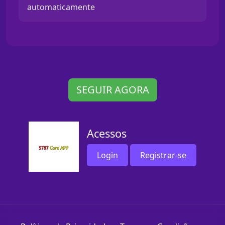
automaticamente
SEGUIR AGORA
Acessos
Login
Registrar-se