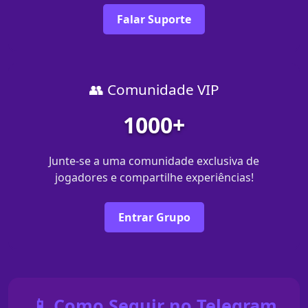
Falar Suporte
👥 Comunidade VIP
1000+
Junte-se a uma comunidade exclusiva de
jogadores e compartilhe experiências!
Entrar Grupo
📱 Como Seguir no Telegram