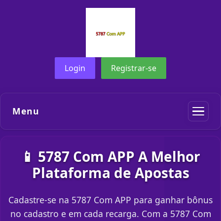
Login
Registrar-se
Menu
📱 5787 Com APP A Melhor
Plataforma de Apostas
Cadastre-se na 5787 Com APP para ganhar bônus
no cadastro e em cada recarga. Com a 5787 Com