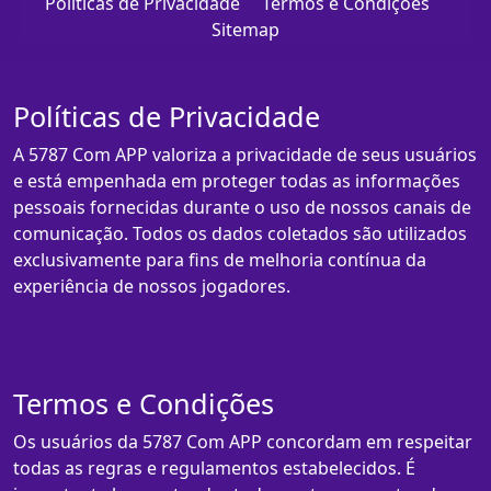
Políticas de Privacidade
Termos e Condições
Sitemap
Políticas de Privacidade
A 5787 Com APP valoriza a privacidade de seus usuários
e está empenhada em proteger todas as informações
pessoais fornecidas durante o uso de nossos canais de
comunicação. Todos os dados coletados são utilizados
exclusivamente para fins de melhoria contínua da
experiência de nossos jogadores.
Termos e Condições
Os usuários da 5787 Com APP concordam em respeitar
todas as regras e regulamentos estabelecidos. É