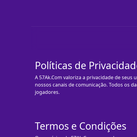
Políticas de Privacida
A 57Ak.Com valoriza a privacidade de seus
nossos canais de comunicação. Todos os dad
jogadores.
Termos e Condições