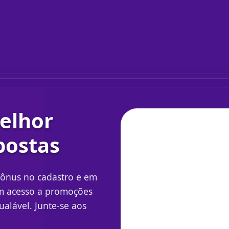
elhor
postas
bônus no cadastro e em
em acesso a promoções
ualável. Junte-se aos