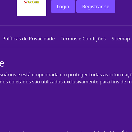
Login
Registrar-se
Políticas de Privacidade
Termos e Condições
Sitemap
de
 usuários e está empenhada em proteger todas as informaçõ
os coletados são utilizados exclusivamente para fins de m