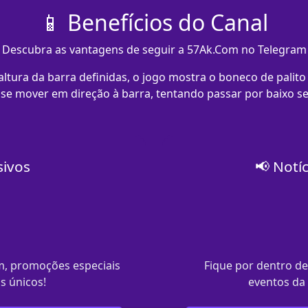
📱 Benefícios do Canal
Descubra as vantagens de seguir a 57Ak.Com no Telegram
altura da barra definidas, o jogo mostra o boneco de palito
se mover em direção à barra, tentando passar por baixo se
sivos
📢 Notí
m, promoções especiais
Fique por dentro d
s únicos!
eventos da