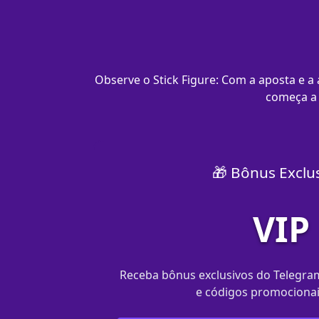
Observe o Stick Figure: Com a aposta e a 
começa a 
🎁 Bônus Exclu
VIP
Receba bônus exclusivos do Telegra
e códigos promocionai