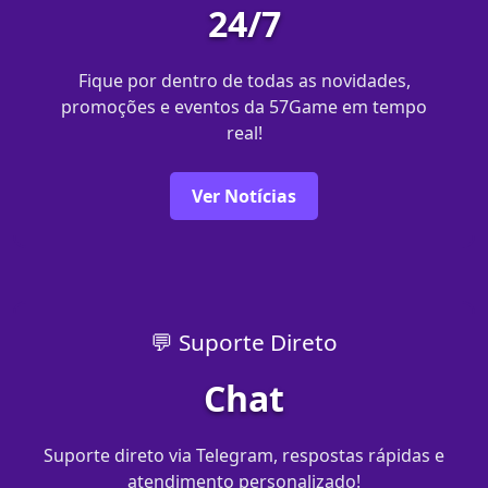
24/7
Fique por dentro de todas as novidades,
promoções e eventos da 57Game em tempo
real!
Ver Notícias
💬 Suporte Direto
Chat
Suporte direto via Telegram, respostas rápidas e
atendimento personalizado!