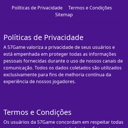
Políticas de Privacidade
Termos e Condições
Sitemap
Políticas de Privacidade
A 57Game valoriza a privacidade de seus usuários e
está empenhada em proteger todas as informações
pessoais fornecidas durante o uso de nossos canais de
comunicação. Todos os dados coletados são utilizados
exclusivamente para fins de melhoria contínua da
experiência de nossos jogadores.
Termos e Condições
Os usuários da 57Game concordam em respeitar todas