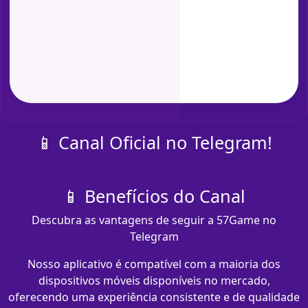
📱 Canal Oficial no Telegram!
📱 Benefícios do Canal
Descubra as vantagens de seguir a 57Game no
Telegram
Nosso aplicativo é compatível com a maioria dos
dispositivos móveis disponíveis no mercado,
oferecendo uma experiência consistente e de qualidade