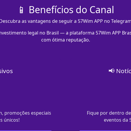
📱 Benefícios do Canal
Descubra as vantagens de seguir a 57Wim APP no Telegra
nvestimento legal no Brasil — a plataforma 57Wim APP Bra
com ótima reputação.
sivos
📢 Notí
m, promoções especiais
Fique por dentro d
s únicos!
eventos da 