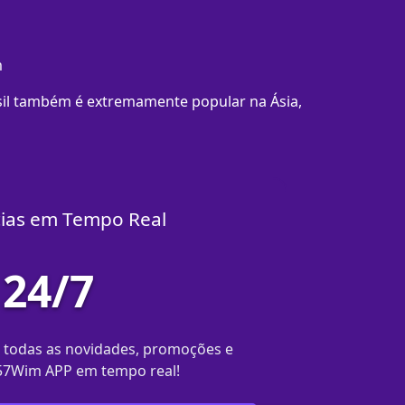
m
sil também é extremamente popular na Ásia,
cias em Tempo Real
24/7
e todas as novidades, promoções e
57Wim APP em tempo real!