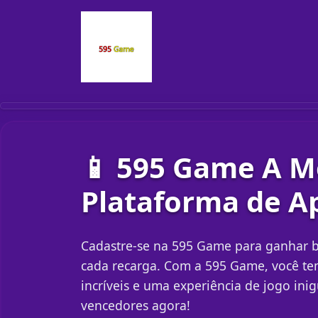
📱 595 Game A M
Plataforma de A
Cadastre-se na 595 Game para ganhar 
cada recarga. Com a 595 Game, você t
incríveis e uma experiência de jogo inig
vencedores agora!