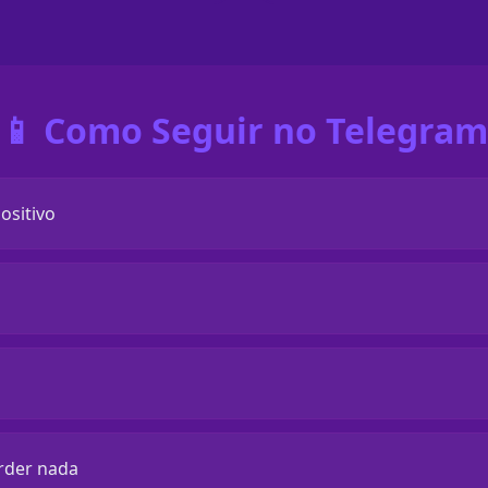
📱 Como Seguir no Telegram
ositivo
erder nada