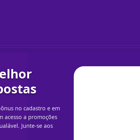
elhor
postas
bônus no cadastro e em
em acesso a promoções
ualável. Junte-se aos