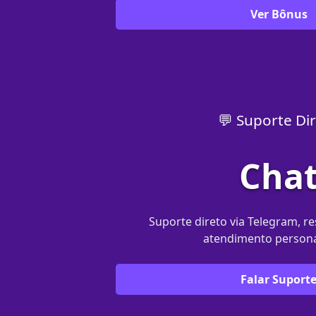
Ver Bônus
💬 Suporte Di
Cha
Suporte direto via Telegram, r
atendimento persona
Falar Suport