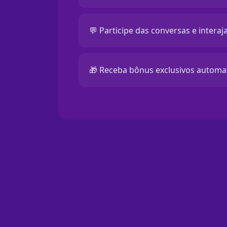
💬 Participe das conversas e interaj
🎁 Receba bônus exclusivos autom