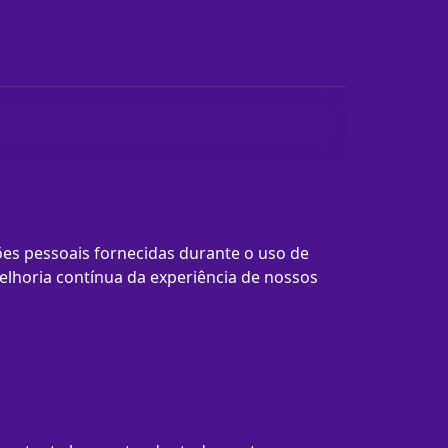
es pessoais fornecidas durante o uso de
elhoria contínua da experiência de nossos