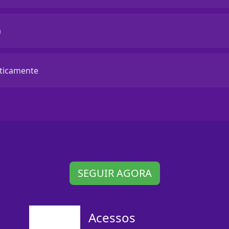
a
aticamente
SEGUIR AGORA
Acessos