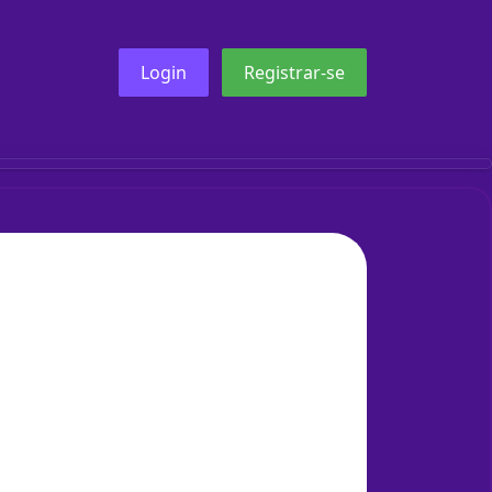
Login
Registrar-se