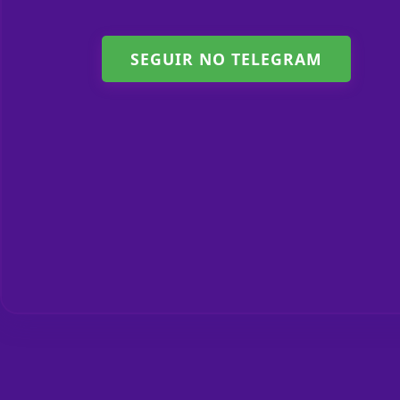
SEGUIR NO TELEGRAM