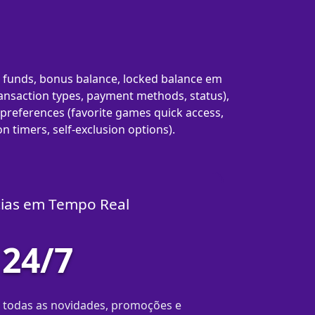
le funds, bonus balance, locked balance em
ransaction types, payment methods, status),
references (favorite games quick access,
on timers, self-exclusion options).
cias em Tempo Real
24/7
e todas as novidades, promoções e