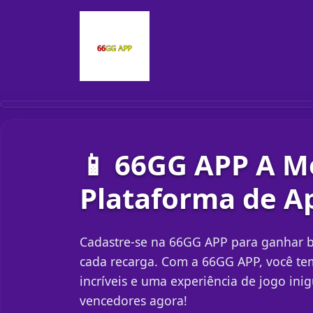
📱 66GG APP A M
Plataforma de A
Cadastre-se na 66GG APP para ganhar 
cada recarga. Com a 66GG APP, você t
incríveis e uma experiência de jogo inig
vencedores agora!