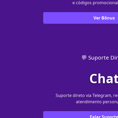
e códigos promocionai
Ver Bônus
💬 Suporte Di
Cha
Suporte direto via Telegram, r
atendimento persona
Falar Suport