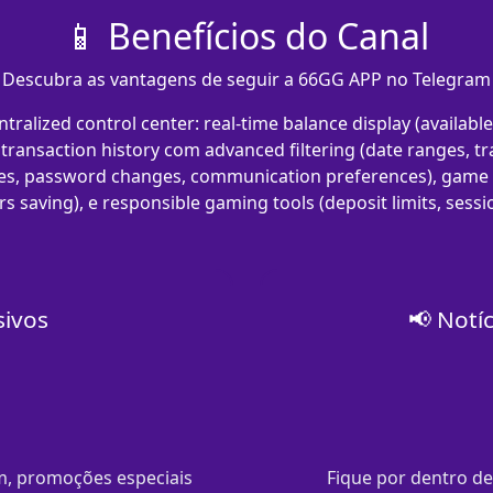
📱 Benefícios do Canal
Descubra as vantagens de seguir a 66GG APP no Telegram
ralized control center: real-time balance display (availab
transaction history com advanced filtering (date ranges, t
es, password changes, communication preferences), game p
ers saving), e responsible gaming tools (deposit limits, sessi
sivos
📢 Notí
m, promoções especiais
Fique por dentro d