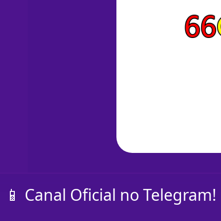
📱 Canal Oficial no Telegram!