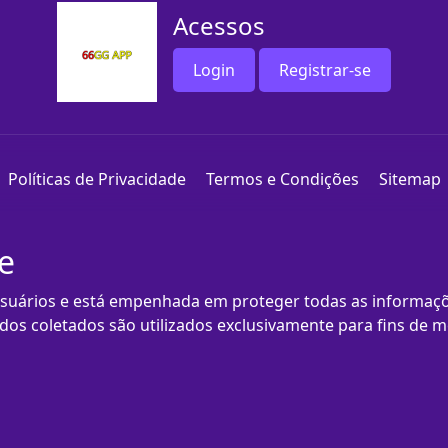
Acessos
Login
Registrar-se
Políticas de Privacidade
Termos e Condições
Sitemap
de
 usuários e está empenhada em proteger todas as informaçõ
os coletados são utilizados exclusivamente para fins de m