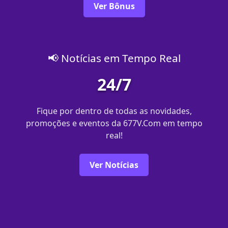
Ver Bônus
📢 Notícias em Tempo Real
24/7
Fique por dentro de todas as novidades,
promoções e eventos da 677V.Com em tempo
real!
Ver Notícias