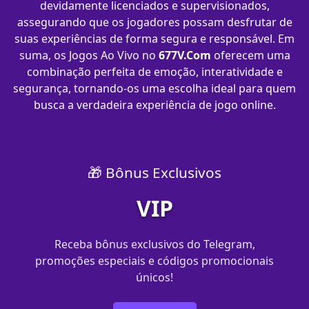
devidamente licenciados e supervisionados,
assegurando que os jogadores possam desfrutar de
suas experiências de forma segura e responsável. Em
suma, os Jogos Ao Vivo no
677V.Com
oferecem uma
combinação perfeita de emoção, interatividade e
segurança, tornando-os uma escolha ideal para quem
busca a verdadeira experiência de jogo online.
🎁 Bônus Exclusivos
VIP
Receba bônus exclusivos do Telegram,
promoções especiais e códigos promocionais
únicos!