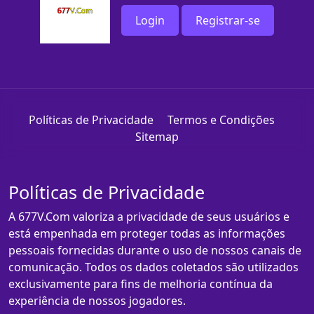
Login
Registrar-se
Políticas de Privacidade
Termos e Condições
Sitemap
Políticas de Privacidade
A 677V.Com valoriza a privacidade de seus usuários e
está empenhada em proteger todas as informações
pessoais fornecidas durante o uso de nossos canais de
comunicação. Todos os dados coletados são utilizados
exclusivamente para fins de melhoria contínua da
experiência de nossos jogadores.