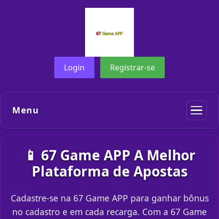
Login
Registrar-se
Menu
📱 67 Game APP A Melhor
Plataforma de Apostas
Cadastre-se na 67 Game APP para ganhar bônus
no cadastro e em cada recarga. Com a 67 Game