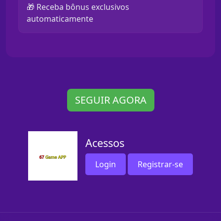
🎁 Receba bônus exclusivos
automaticamente
SEGUIR AGORA
Acessos
Login
Registrar-se