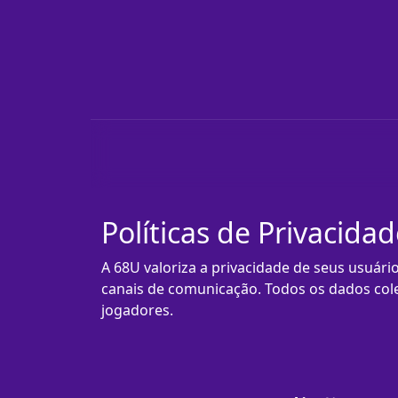
Políticas de Privacida
A 68U valoriza a privacidade de seus usuár
canais de comunicação. Todos os dados cole
jogadores.