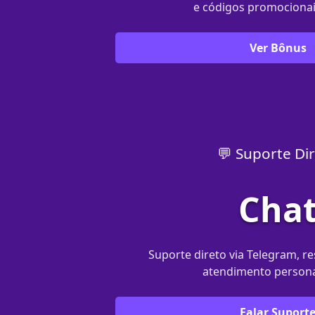
e códigos promocionai
Ver Bônus
💬 Suporte Di
Cha
Suporte direto via Telegram, r
atendimento persona
Falar Suport