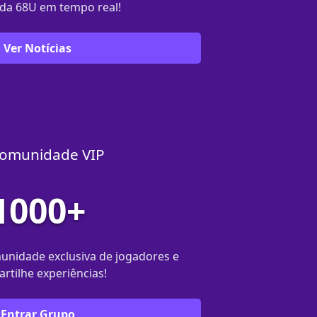
 da 68U em tempo real!
Ver Notícias
Comunidade VIP
1000+
unidade exclusiva de jogadores e
rtilhe experiências!
Entrar Grupo