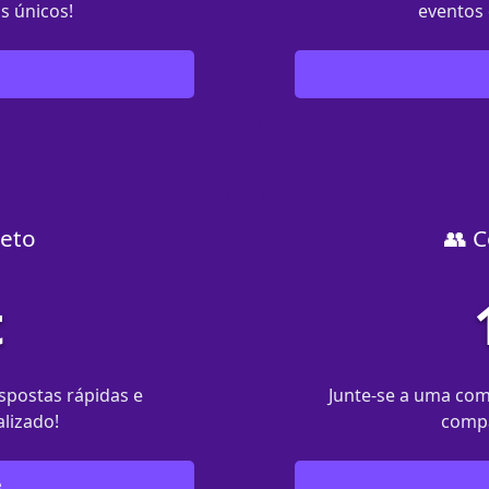
s únicos!
eventos
reto
👥 
t
espostas rápidas e
Junte-se a uma com
lizado!
compa
e