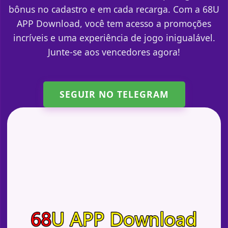
bônus no cadastro e em cada recarga. Com a 68U
APP Download, você tem acesso a promoções
incríveis e uma experiência de jogo inigualável.
Junte-se aos vencedores agora!
SEGUIR NO TELEGRAM