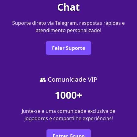
Chat
Suporte direto via Telegram, respostas rápidas e
atendimento personalizado!
Falar Suporte
👥 Comunidade VIP
1000+
Junte-se a uma comunidade exclusiva de
jogadores e compartilhe experiências!
Entrar Grupo