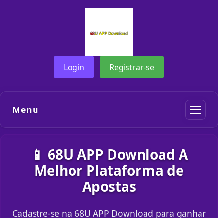
Login
Registrar-se
Menu
📱 68U APP Download A
Melhor Plataforma de
Apostas
Cadastre-se na 68U APP Download para ganhar