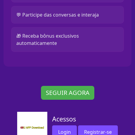
💬 Participe das conversas e interaja
🎁 Receba bônus exclusivos
automaticamente
SEGUIR AGORA
Acessos
Login
Registrar-se