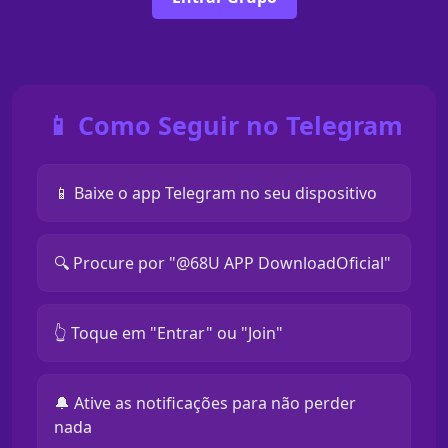
📱 Como Seguir no Telegram
📱 Baixe o app Telegram no seu dispositivo
🔍 Procure por "@68U APP DownloadOficial"
👆 Toque em "Entrar" ou "Join"
🔔 Ative as notificações para não perder
nada