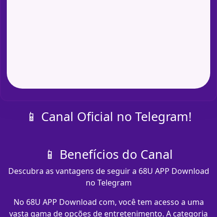
📱 Canal Oficial no Telegram!
📱 Benefícios do Canal
Descubra as vantagens de seguir a 68U APP Download
no Telegram
No 68U APP Download com​, você tem acesso a uma
vasta gama de opções de entretenimento. A categoria