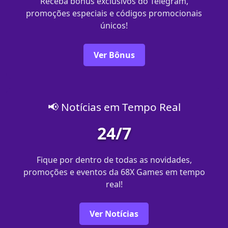
Receba bônus exclusivos do Telegram,
promoções especiais e códigos promocionais
únicos!
Ver Bônus
📢 Notícias em Tempo Real
24/7
Fique por dentro de todas as novidades,
promoções e eventos da 68X Games em tempo
real!
Ver Notícias