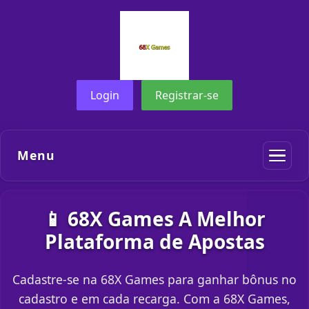
Login
Registrar-se
Menu
📱 68X Games A Melhor
Plataforma de Apostas
Cadastre-se na 68X Games para ganhar bônus no
cadastro e em cada recarga. Com a 68X Games,