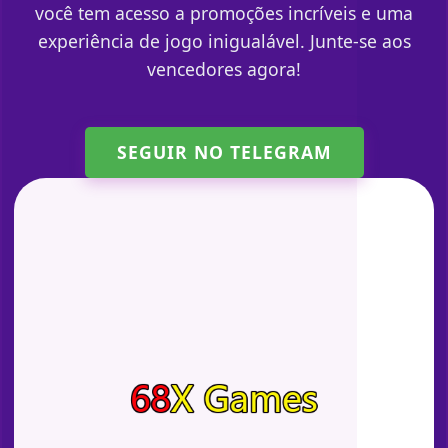
você tem acesso a promoções incríveis e uma
experiência de jogo inigualável. Junte-se aos
vencedores agora!
SEGUIR NO TELEGRAM