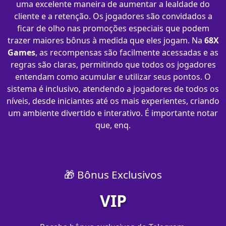
uma excelente maneira de aumentar a lealdade do
cliente e a retenção. Os jogadores são convidados a
ficar de olho nas promoções especiais que podem
trazer maiores bônus à medida que eles jogam. Na
68X
Games
, as recompensas são facilmente acessadas e as
regras são claras, permitindo que todos os jogadores
entendam como acumular e utilizar seus pontos. O
sistema é inclusivo, atendendo a jogadores de todos os
níveis, desde iniciantes até os mais experientes, criando
um ambiente divertido e interativo. É importante notar
que, enq.
🎁 Bônus Exclusivos
VIP