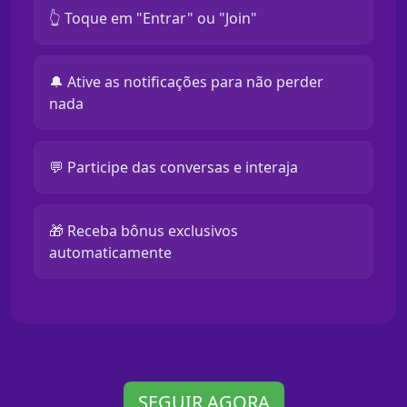
👆 Toque em "Entrar" ou "Join"
🔔 Ative as notificações para não perder
nada
💬 Participe das conversas e interaja
🎁 Receba bônus exclusivos
automaticamente
SEGUIR AGORA