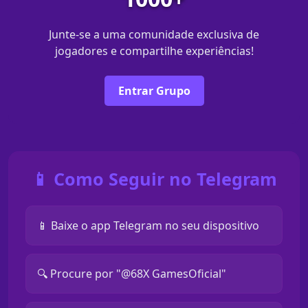
Junte-se a uma comunidade exclusiva de
jogadores e compartilhe experiências!
Entrar Grupo
📱 Como Seguir no Telegram
📱 Baixe o app Telegram no seu dispositivo
🔍 Procure por "@68X GamesOficial"