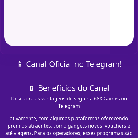
📱 Canal Oficial no Telegram!
📱 Benefícios do Canal
Descubra as vantagens de seguir a 68X Games no
Telegram
ativamente, com algumas plataformas oferecendo
prêmios atraentes, como gadgets novos, vouchers e
até viagens. Para os operadores, esses programas são