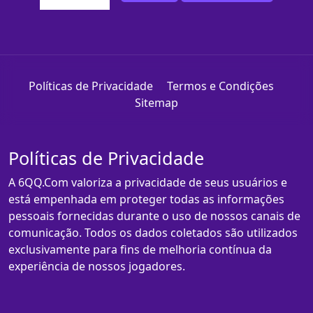
Políticas de Privacidade
Termos e Condições
Sitemap
Políticas de Privacidade
A 6QQ.Com valoriza a privacidade de seus usuários e
está empenhada em proteger todas as informações
pessoais fornecidas durante o uso de nossos canais de
comunicação. Todos os dados coletados são utilizados
exclusivamente para fins de melhoria contínua da
experiência de nossos jogadores.