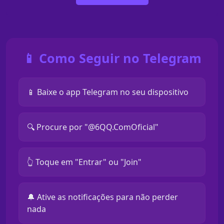
📱 Como Seguir no Telegram
📱 Baixe o app Telegram no seu dispositivo
🔍 Procure por "@6QQ.ComOficial"
👆 Toque em "Entrar" ou "Join"
🔔 Ative as notificações para não perder
nada