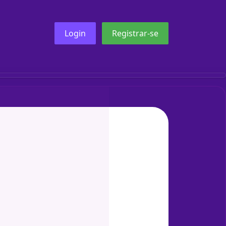
Login
Registrar-se