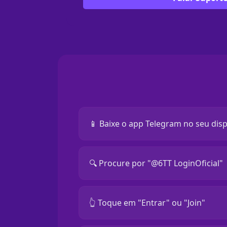
📱 Baixe o app Telegram no seu disp
🔍 Procure por "@6TT LoginOficial"
👆 Toque em "Entrar" ou "Join"