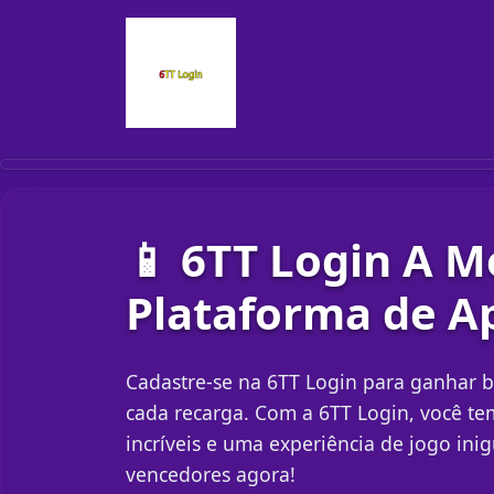
📱 6TT Login A M
Plataforma de A
Cadastre-se na 6TT Login para ganhar 
cada recarga. Com a 6TT Login, você t
incríveis e uma experiência de jogo inig
vencedores agora!