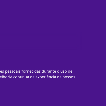
es pessoais fornecidas durante o uso de
elhoria contínua da experiência de nossos