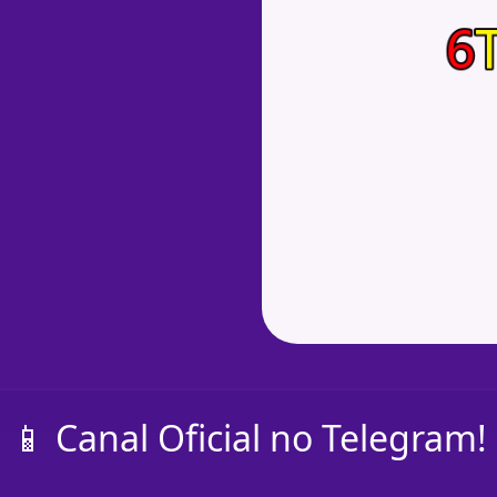
📱 Canal Oficial no Telegram!