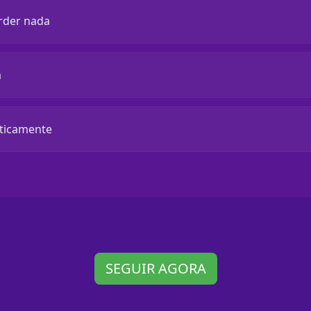
erder nada
a
aticamente
SEGUIR AGORA