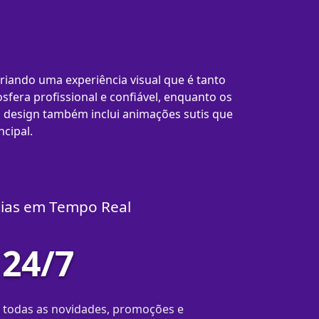
iando uma experiência visual que é tanto
sfera profissional e confiável, enquanto os
O design também inclui animações sutis que
cipal.
cias em Tempo Real
24/7
e todas as novidades, promoções e