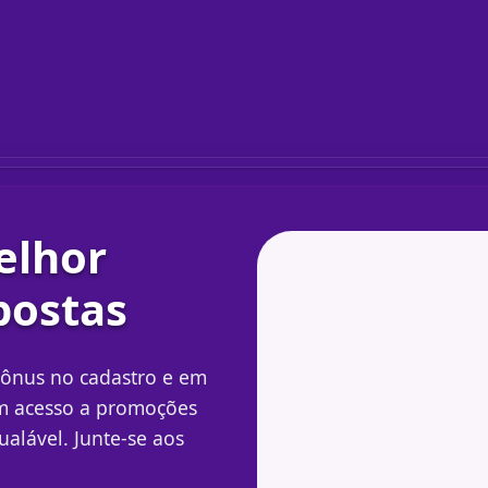
elhor
postas
bônus no cadastro e em
em acesso a promoções
ualável. Junte-se aos