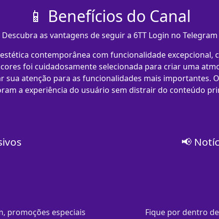
📱 Benefícios do Canal
Descubra as vantagens de seguir a 6TT Login no Telegram
stética contemporânea com funcionalidade excepcional, cr
 cores foi cuidadosamente selecionada para criar uma atmo
ar sua atenção para as funcionalidades mais importantes. 
ram a experiência do usuário sem distrair do conteúdo prin
sivos
📢 Notí
m, promoções especiais
Fique por dentro d