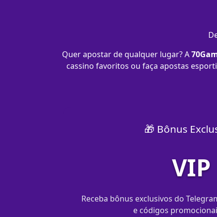
De
Quer apostar de qualquer lugar? A
70Gam
cassino favoritos ou faça apostas espor
🎁 Bônus Exclu
VIP
Receba bônus exclusivos do Telegra
e códigos promocionai