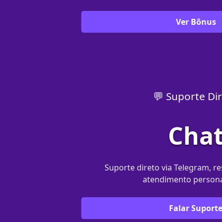
Ver Bônus
💬 Suporte Di
Cha
Suporte direto via Telegram, r
atendimento persona
Falar Suport