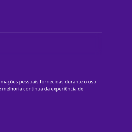
rmações pessoais fornecidas durante o uso
e melhoria contínua da experiência de