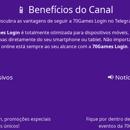
📱 Benefícios do Canal
scubra as vantagens de seguir a 70Games Login no Teleg
es Login
é totalmente otimizada para dispositivos móveis,
tivas diretamente do seu smartphone ou tablet. Não import
online está sempre ao seu alcance com a
70Games Login
.
sivos
📢 Notí
m, promoções especiais
Fique por dentro d
s únicos!
eventos da 70