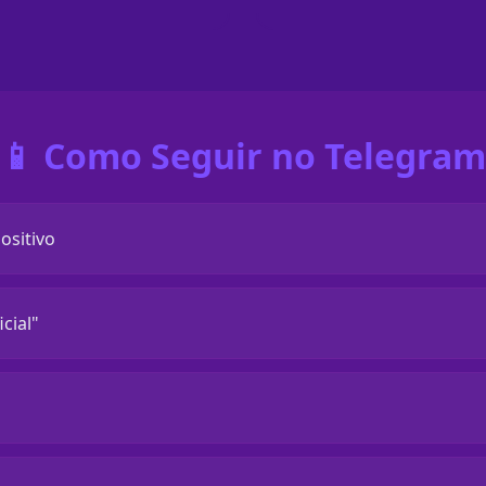
📱 Como Seguir no Telegram
ositivo
cial"