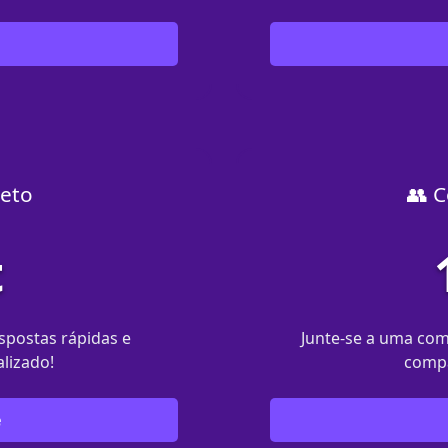
reto
👥 
t
espostas rápidas e
Junte-se a uma com
lizado!
compa
e