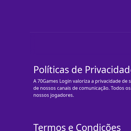
Políticas de Privacida
A 70Games Login valoriza a privacidade de
de nossos canais de comunicação. Todos os 
nossos jogadores.
Termos e Condições