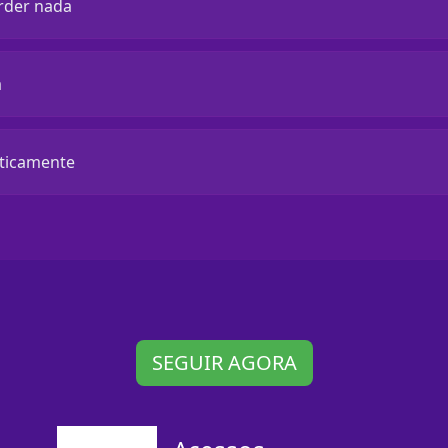
erder nada
a
aticamente
SEGUIR AGORA