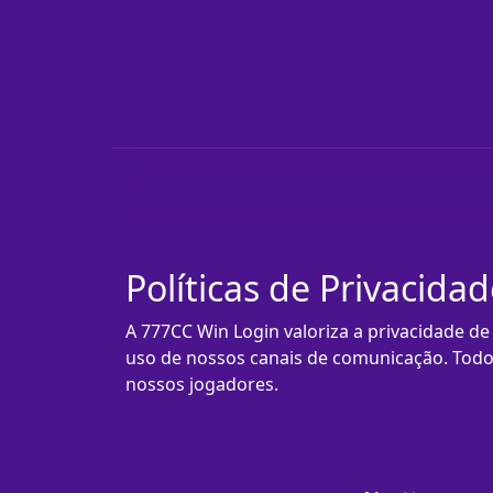
Políticas de Privacida
A 777CC Win Login valoriza a privacidade d
uso de nossos canais de comunicação. Todos
nossos jogadores.