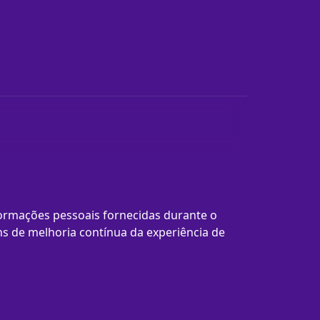
formações pessoais fornecidas durante o
ns de melhoria contínua da experiência de