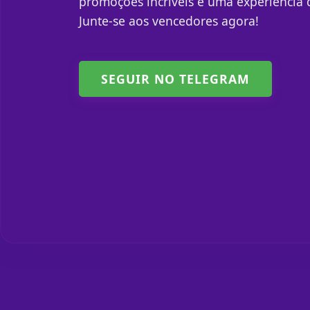
promoções incríveis e uma experiência d
Junte-se aos vencedores agora!
SEGUIR NO TELEGRAM