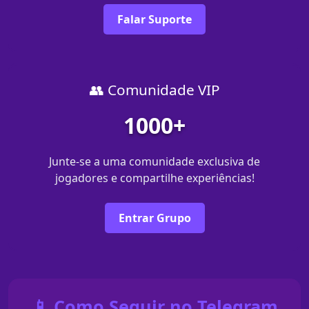
Falar Suporte
👥 Comunidade VIP
1000+
Junte-se a uma comunidade exclusiva de
jogadores e compartilhe experiências!
Entrar Grupo
📱 Como Seguir no Telegram