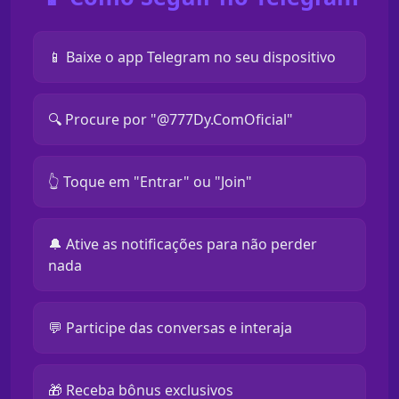
📱 Baixe o app Telegram no seu dispositivo
🔍 Procure por "@777Dy.ComOficial"
👆 Toque em "Entrar" ou "Join"
🔔 Ative as notificações para não perder
nada
💬 Participe das conversas e interaja
🎁 Receba bônus exclusivos