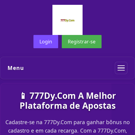
Login
Registrar-se
Menu
📱 777Dy.Com A Melhor
Plataforma de Apostas
Cadastre-se na 777Dy.Com para ganhar bônus no
cadastro e em cada recarga. Com a 777Dy.Com,