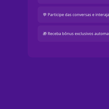
💬 Participe das conversas e interaj
🎁 Receba bônus exclusivos autom