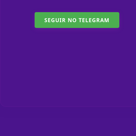
SEGUIR NO TELEGRAM