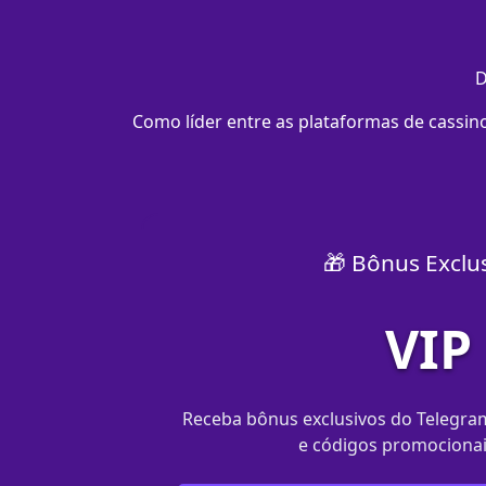
D
Como líder entre as plataformas de cassin
🎁 Bônus Exclu
VIP
Receba bônus exclusivos do Telegra
e códigos promocionai