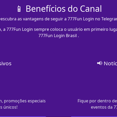
📱 Benefícios do Canal
escubra as vantagens de seguir a 777Fun Login no Telegr
o, a 777Fun Login sempre coloca o usuário em primeiro lug
777Fun Login Brasil .
sivos
📢 Notí
m, promoções especiais
Fique por dentro d
s únicos!
eventos da 7