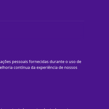
mações pessoais fornecidas durante o uso de
elhoria contínua da experiência de nossos