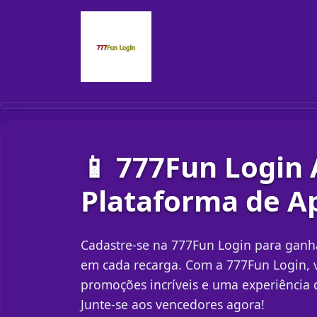
📱 777Fun Login
Plataforma de A
Cadastre-se na 777Fun Login para ganh
em cada recarga. Com a 777Fun Login, 
promoções incríveis e uma experiência d
Junte-se aos vencedores agora!