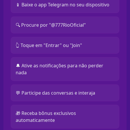
📱 Baixe o app Telegram no seu dispositivo
🔍 Procure por "@777RioOficial"
👆 Toque em "Entrar" ou "Join"
🔔 Ative as notificações para não perder
nada
💬 Participe das conversas e interaja
🎁 Receba bônus exclusivos
automaticamente