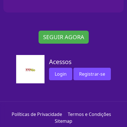
SEGUIR AGORA
Acessos
Login
Registrar-se
Políticas de Privacidade
Termos e Condições
Sitemap