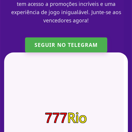
tem acesso a promoções incríveis e uma
experiência de jogo inigualável. Junte-se aos
vencedores agora!
SEGUIR NO TELEGRAM