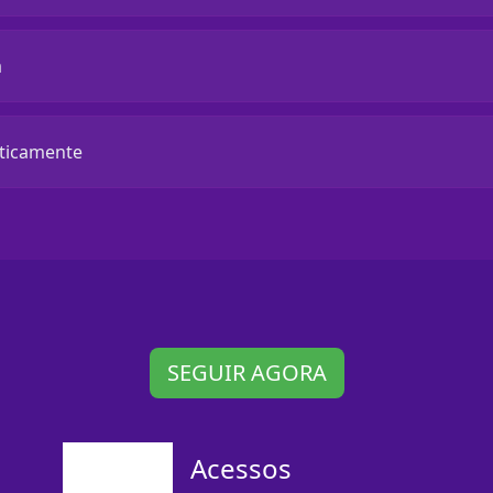
a
aticamente
SEGUIR AGORA
Acessos