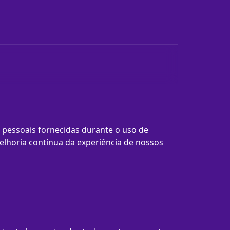
 pessoais fornecidas durante o uso de
elhoria contínua da experiência de nossos