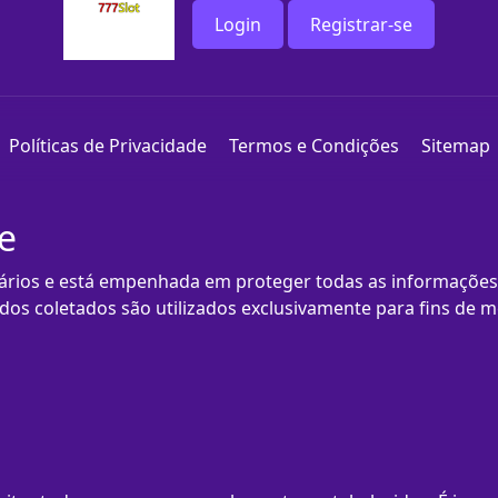
Login
Registrar-se
Políticas de Privacidade
Termos e Condições
Sitemap
de
suários e está empenhada em proteger todas as informações
os coletados são utilizados exclusivamente para fins de m