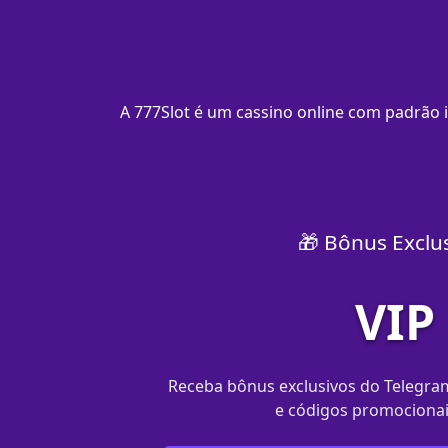
A 777Slot é um cassino online com padrão in
🎁 Bônus Exclu
VIP
Receba bônus exclusivos do Telegra
e códigos promocionai