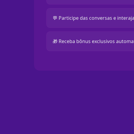
💬 Participe das conversas e interaj
🎁 Receba bônus exclusivos autom