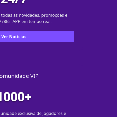
e todas as novidades, promoções e
778Brl APP em tempo real!
Ver Notícias
Comunidade VIP
1000+
unidade exclusiva de jogadores e