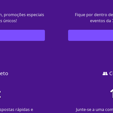
m, promoções especiais
Fique por dentro d
s únicos!
eventos da 
reto
👥 
t
espostas rápidas e
Junte-se a uma com