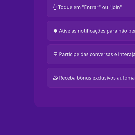
👆 Toque em "Entrar" ou "Join"
🔔 Ative as notificações para não p
💬 Participe das conversas e interaj
🎁 Receba bônus exclusivos autom