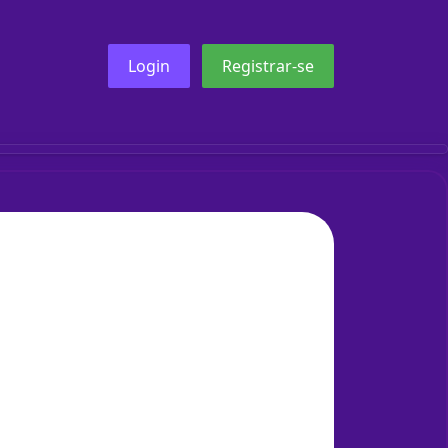
Login
Registrar-se