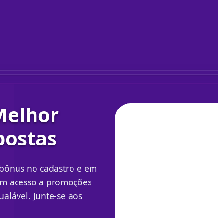
Melhor
postas
 bônus no cadastro e em
tem acesso a promoções
ualável. Junte-se aos