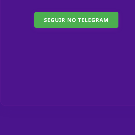
SEGUIR NO TELEGRAM