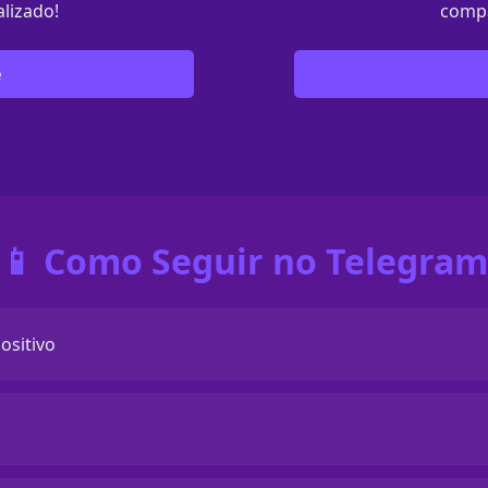
lizado!
compa
e
📱 Como Seguir no Telegram
ositivo
"