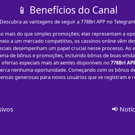
📱 Benefícios do Canal
Descubra as vantagens de seguir a 778Brl APP no Telegra
o mais do que simples promoções; elas representam a opo
eio a um mercado competitivo, os cassinos online vêm de
especiais desempenham um papel crucial nesse processo. Ao 
a de bônus e promoções, incluindo bônus de boas-vindas,
 ofertas especiais mais atraentes disponíveis no
778Brl AP
o perca nenhuma oportunidade. Começando com os bônus de
nsas generosas para novos usuários que se registram e r
sivos
📢 Notí