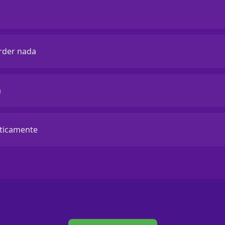
erder nada
a
aticamente