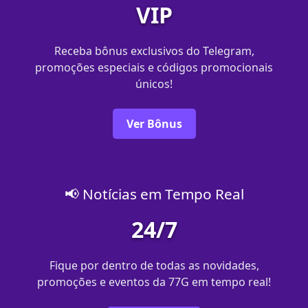
VIP
Receba bônus exclusivos do Telegram,
promoções especiais e códigos promocionais
únicos!
Ver Bônus
📢 Notícias em Tempo Real
24/7
Fique por dentro de todas as novidades,
promoções e eventos da 77G em tempo real!