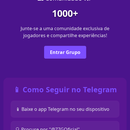
1000+
Junte-se a uma comunidade exclusiva de
jogadores e compartilhe experiências!
Entrar Grupo
📱 Como Seguir no Telegram
📱 Baixe o app Telegram no seu dispositivo
🔍 Procure por "@77GOficial"