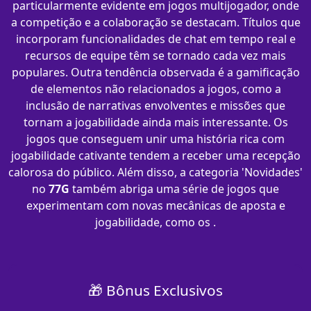
particularmente evidente em jogos multijogador, onde
a competição e a colaboração se destacam. Títulos que
incorporam funcionalidades de chat em tempo real e
recursos de equipe têm se tornado cada vez mais
populares. Outra tendência observada é a gamificação
de elementos não relacionados a jogos, como a
inclusão de narrativas envolventes e missões que
tornam a jogabilidade ainda mais interessante. Os
jogos que conseguem unir uma história rica com
jogabilidade cativante tendem a receber uma recepção
calorosa do público. Além disso, a categoria 'Novidades'
no
77G
também abriga uma série de jogos que
experimentam com novas mecânicas de aposta e
jogabilidade, como os .
🎁 Bônus Exclusivos