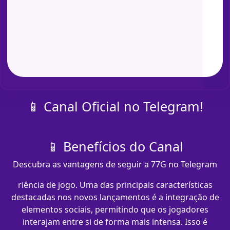
📱 Canal Oficial no Telegram!
📱 Benefícios do Canal
Descubra as vantagens de seguir a 77G no Telegram
riência de jogo. Uma das principais características
destacadas nos novos lançamentos é a integração de
elementos sociais, permitindo que os jogadores
interajam entre si de forma mais intensa. Isso é