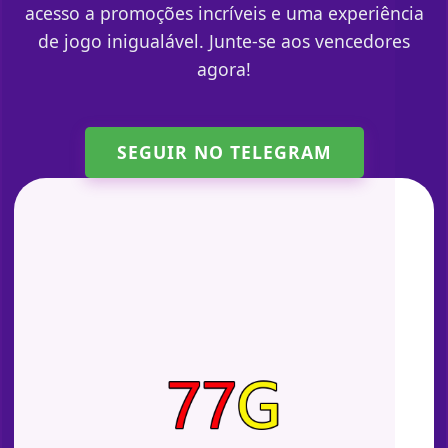
acesso a promoções incríveis e uma experiência
de jogo inigualável. Junte-se aos vencedores
agora!
SEGUIR NO TELEGRAM