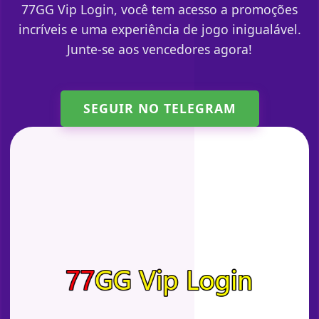
77GG Vip Login, você tem acesso a promoções
incríveis e uma experiência de jogo inigualável.
Junte-se aos vencedores agora!
SEGUIR NO TELEGRAM