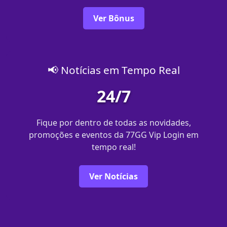
Ver Bônus
📢 Notícias em Tempo Real
24/7
Fique por dentro de todas as novidades,
promoções e eventos da 77GG Vip Login em
tempo real!
Ver Notícias