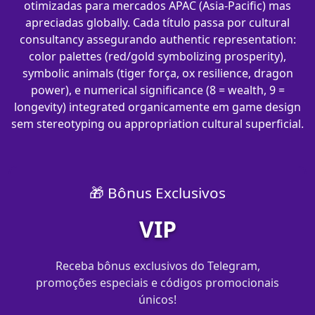
otimizadas para mercados APAC (Asia-Pacific) mas
apreciadas globally. Cada título passa por cultural
consultancy assegurando authentic representation:
color palettes (red/gold symbolizing prosperity),
symbolic animals (tiger força, ox resilience, dragon
power), e numerical significance (8 = wealth, 9 =
longevity) integrated organicamente em game design
sem stereotyping ou appropriation cultural superficial.
🎁 Bônus Exclusivos
VIP
Receba bônus exclusivos do Telegram,
promoções especiais e códigos promocionais
únicos!