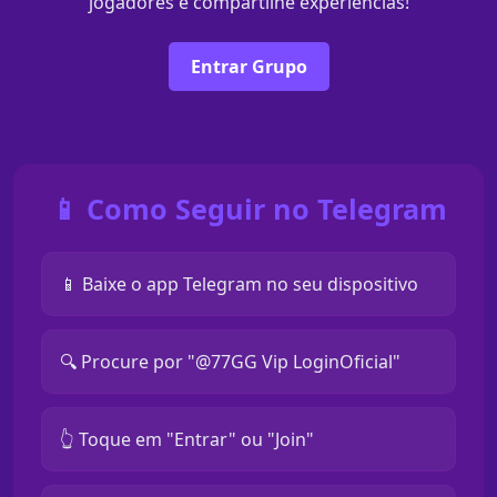
jogadores e compartilhe experiências!
Entrar Grupo
📱 Como Seguir no Telegram
📱 Baixe o app Telegram no seu dispositivo
🔍 Procure por "@77GG Vip LoginOficial"
👆 Toque em "Entrar" ou "Join"