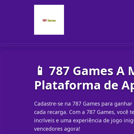
📱 787 Games A 
Plataforma de A
Cadastre-se na 787 Games para ganhar
cada recarga. Com a 787 Games, você 
incríveis e uma experiência de jogo inig
vencedores agora!