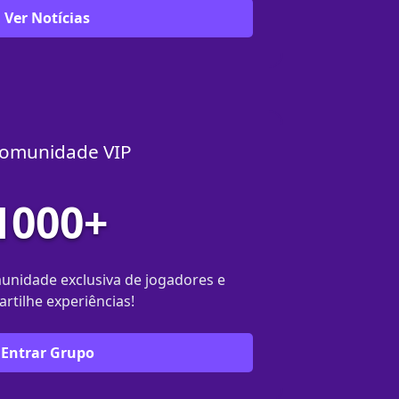
Ver Notícias
Comunidade VIP
1000+
unidade exclusiva de jogadores e
rtilhe experiências!
Entrar Grupo