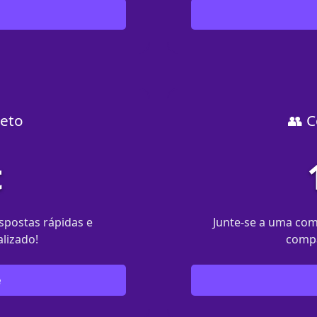
reto
👥 
t
espostas rápidas e
Junte-se a uma com
lizado!
compa
e