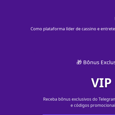
Como plataforma líder de cassino e entret
🎁 Bônus Exclu
VIP
Receba bônus exclusivos do Telegra
e códigos promocionai