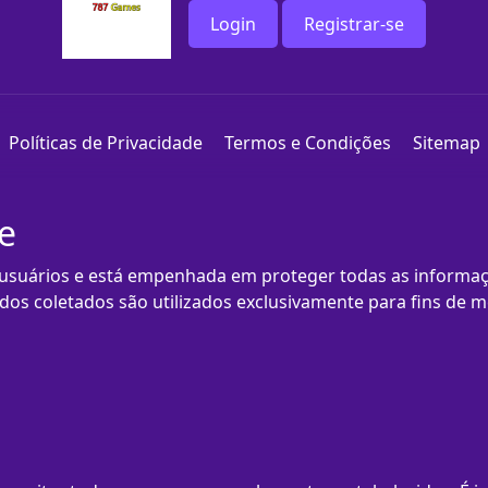
Login
Registrar-se
Políticas de Privacidade
Termos e Condições
Sitemap
de
s usuários e está empenhada em proteger todas as informaç
os coletados são utilizados exclusivamente para fins de m