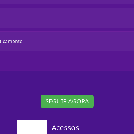
a
aticamente
SEGUIR AGORA
Acessos