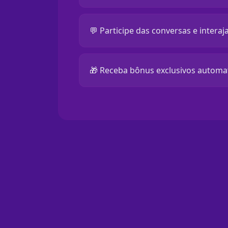
💬 Participe das conversas e interaj
🎁 Receba bônus exclusivos autom