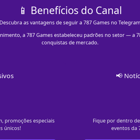
📱 Benefícios do Canal
Descubra as vantagens de seguir a 787 Games no Telegra
enimento, a 787 Games estabeleceu padrões no setor — a 78
conquistas de mercado.
sivos
📢 Notí
m, promoções especiais
Fique por dentro d
s únicos!
eventos da 