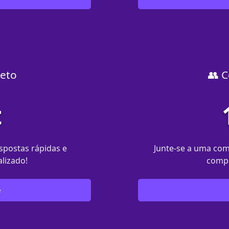
reto
👥 
t
espostas rápidas e
Junte-se a uma com
lizado!
compa
e