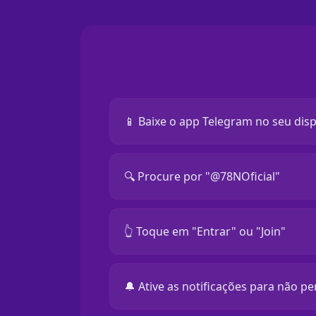
📱 Baixe o app Telegram no seu disp
🔍 Procure por "@78NOficial"
👆 Toque em "Entrar" ou "Join"
🔔 Ative as notificações para não p