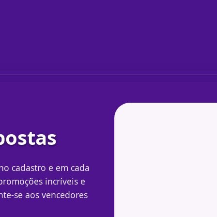
postas
no cadastro e em cada
promoções incríveis e
unte-se aos vencedores