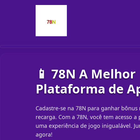
📱 78N A Melhor
Plataforma de A
Cadastre-se na 78N para ganhar bônus 
recarga. Com a 78N, você tem acesso a 
uma experiência de jogo inigualável. J
agora!