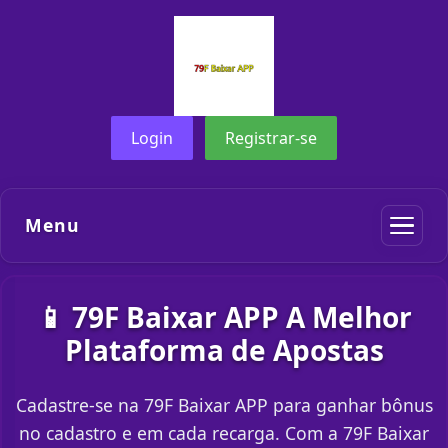
Login
Registrar-se
Menu
📱 79F Baixar APP A Melhor
Plataforma de Apostas
Cadastre-se na 79F Baixar APP para ganhar bônus
no cadastro e em cada recarga. Com a 79F Baixar