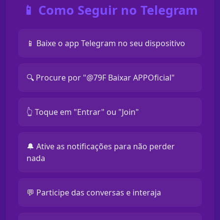
📱 Como Seguir no Telegram
📱 Baixe o app Telegram no seu dispositivo
🔍 Procure por "@79F Baixar APPOficial"
👆 Toque em "Entrar" ou "Join"
🔔 Ative as notificações para não perder
nada
💬 Participe das conversas e interaja