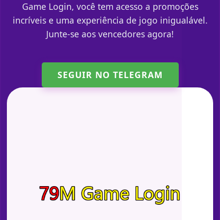
Game Login, você tem acesso a promoções
incríveis e uma experiência de jogo inigualável.
Junte-se aos vencedores agora!
SEGUIR NO TELEGRAM