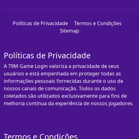
Políticas de Privacidade
Termos e Condições
Sitemap
Políticas de Privacidade
A 79M Game Login valoriza a privacidade de seus
usuários e está empenhada em proteger todas as
informações pessoais fornecidas durante o uso de
nossos canais de comunicação. Todos os dados
coletados são utilizados exclusivamente para fins de
melhoria contínua da experiência de nossos jogadores.
Termos e Condições