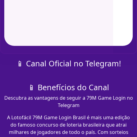
📱 Canal Oficial no Telegram!
📱 Benefícios do Canal
Descubra as vantagens de seguir a 79M Game Login no
Telegram
A Lotofácil 79M Game Login Brasil é mais uma edição
do famoso concurso de loteria brasileira que atrai
milhares de jogadores de todo o país. Com sorteios