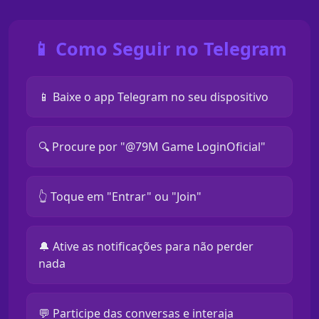
📱 Como Seguir no Telegram
📱 Baixe o app Telegram no seu dispositivo
🔍 Procure por "@79M Game LoginOficial"
👆 Toque em "Entrar" ou "Join"
🔔 Ative as notificações para não perder
nada
💬 Participe das conversas e interaja