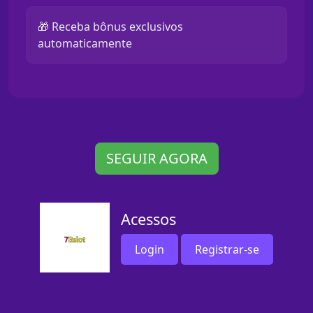
🎁 Receba bônus exclusivos
automaticamente
SEGUIR AGORA
Acessos
Login
Registrar-se