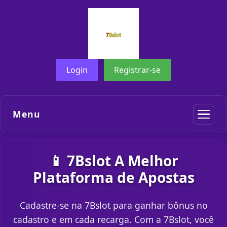
Login
Registrar-se
Menu
📱 7Bslot A Melhor
Plataforma de Apostas
Cadastre-se na 7Bslot para ganhar bônus no
cadastro e em cada recarga. Com a 7Bslot, você