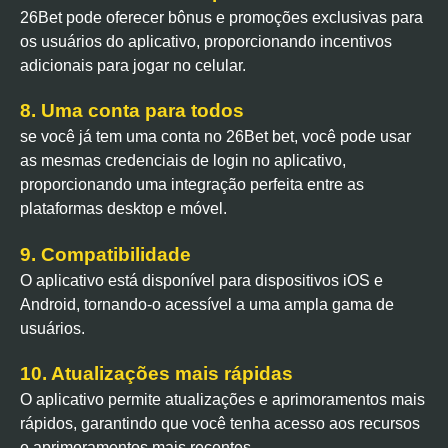
26Bet pode oferecer bônus e promoções exclusivas para
os usuários do aplicativo, proporcionando incentivos
adicionais para jogar no celular.
8. Uma conta para todos
se você já tem uma conta no 26Bet bet, você pode usar
as mesmas credenciais de login no aplicativo,
proporcionando uma integração perfeita entre as
plataformas desktop e móvel.
9. Compatibilidade
O aplicativo está disponível para dispositivos iOS e
Android, tornando-o acessível a uma ampla gama de
usuários.
10. Atualizações mais rápidas
O aplicativo permite atualizações e aprimoramentos mais
rápidos, garantindo que você tenha acesso aos recursos
e aprimoramentos mais recentes.