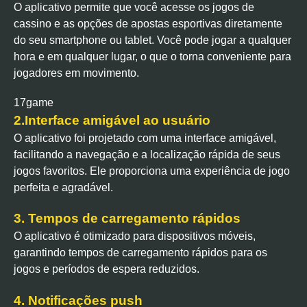
O aplicativo permite que você acesse os jogos de
cassino e as opções de apostas esportivas diretamente
do seu smartphone ou tablet. Você pode jogar a qualquer
hora e em qualquer lugar, o que o torna conveniente para
jogadores em movimento.
17game
2.Interface amigável ao usuário
O aplicativo foi projetado com uma interface amigável,
facilitando a navegação e a localização rápida de seus
jogos favoritos. Ele proporciona uma experiência de jogo
perfeita e agradável.
3. Tempos de carregamento rápidos
O aplicativo é otimizado para dispositivos móveis,
garantindo tempos de carregamento rápidos para os
jogos e períodos de espera reduzidos.
4. Notificações push